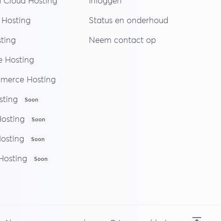
Cloud Hosting
Inloggen
Hosting
Status en onderhoud
ting
Neem contact op
 Hosting
erce Hosting
ting
Soon
osting
Soon
Hosting
Soon
Hosting
Soon