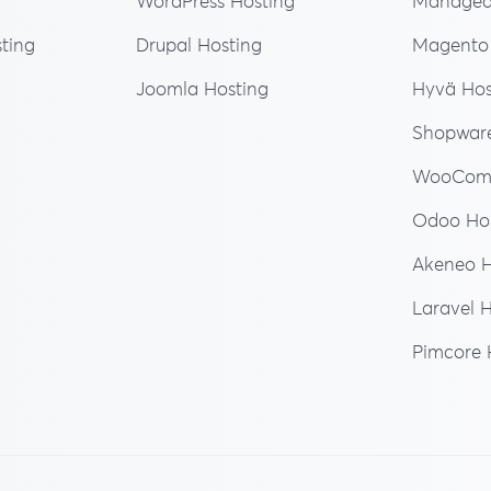
WordPress Hosting
Managed 
ting
Drupal Hosting
Magento 
Joomla Hosting
Hyvä Hos
Shopware
WooComm
Odoo Hos
Akeneo H
Laravel 
Pimcore 