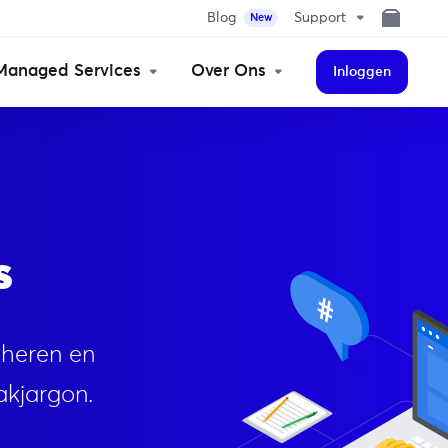
Blog
Support
New
Managed Services
Over Ons
Inloggen
s
beheren en
akjargon.